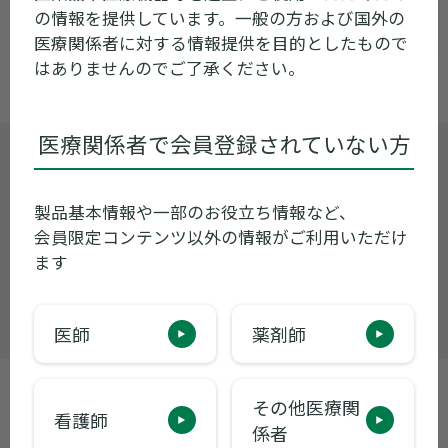
トップページへ
の情報を提供しています。一般の方および国外の
医療関係者に対する情報提供を目的としたもので
はありませんのでご了承ください。
医療関係者で会員登録されていない方
製品に関するお問い合わせ
くすり情報センター
0120-034-389
製品基本情報や一部のお役立ち情報など、
受付時間 9:00~17:30 ※月曜日〜金曜日
会員限定コンテンツ以外の情報がご利用いただけ
（祝日・当社休業日を除く）
ます
お問い合わせ
医師
薬剤師
その他医療関
製品基本情報
看護師
係者