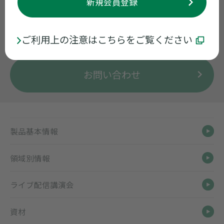
製品に関するお問い合わせ
新規会員登録
くすり情報センター
0120-034-389
受付時間 9:00~17:30 ※月曜日〜金曜日
ご利用上の注意はこちらをご覧ください
（祝日・当社休業日を除く）
お問い合わせ
製品基本情報
領域別情報
ライブ配信講演会
資材