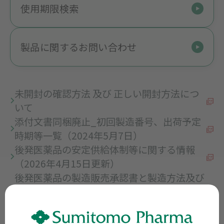
使用期限検索
製品に関するお問い合わせ
未開封の確認方法 及び 正しい開封方法につ
いて
添付文書同梱廃止_初回製造番号、出荷予定
時期等一覧（2024年5月7日）
後発医薬品の安定供給体制等に関する情報
（2026年4月15日更新）
後発医薬品の製造販売承認書と製造方法及び
試験方法の実態の整合性に係る点検結果
（2024年11月1日更新）