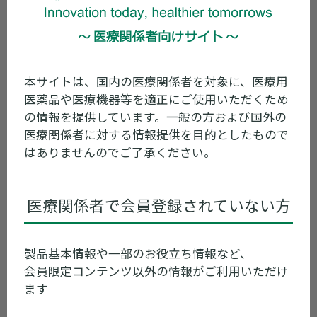
全製品
本サイトは、国内の医療関係者を対象に、医療用
ア
カ
サ
タ
ナ
医薬品や医療機器等を適正にご使用いただくため
の情報を提供しています。一般の方および国外の
ハ
マ
ヤ
ラ
ワ
医療関係者に対する情報提供を目的としたもので
はありませんのでご了承ください。
麻薬製品一覧
医療関係者で会員登録されていない方
オーソライズド・ジェネリック
製品基本情報や一部のお役立ち情報など、
会員限定コンテンツ以外の情報がご利用いただけ
ます
ラ