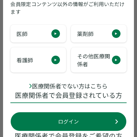
ラツーダ錠20mg/錠40mg/錠60mg/錠
会員限定コンテンツ以外の情報がご利用いただけ
80mg 等 使用上の注意改訂のお知らせ
ます
2022年07月01日
包装変更
医師
薬剤師
ラツーダ錠20mg/錠40mg/錠60mg/錠
80mg 包装変更のお知らせ
その他医療関
看護師
係者
2022年04月05日
包装変更
医療関係者でない方はこちら
商号変更ならびに添付文書電子化に伴う
医療関係者で会員登録されている方
包装変更のお知らせ（住友ファーマ）
2022年03月03日
包装変更
ログイン
商号変更ならびに添付文書電子化に伴う
医療関係者で会員登録をご希望の方
包装変更のお知らせ