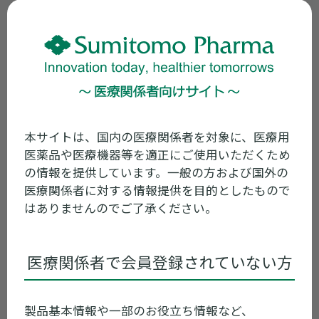
添付文書同梱廃止 初回製造番号、出荷予
定時期等一覧（2024年5月7日）
2023年11月02日
販売中止
一部包装の販売中止のご案内（2023年11
月）
本サイトは、国内の医療関係者を対象に、医療用
医薬品や医療機器等を適正にご使用いただくため
の情報を提供しています。一般の方および国外の
2023年10月10日
電子添文改訂
医療関係者に対する情報提供を目的としたもので
はありませんのでご了承ください。
セレネース錠0.75mg/錠1mg/錠1.5mg/
錠3mg/細粒1% 等 使用上の注意改訂の
お知らせ
医療関係者で会員登録されていない方
2023年02月01日
電子添文改訂
製品基本情報や一部のお役立ち情報など、