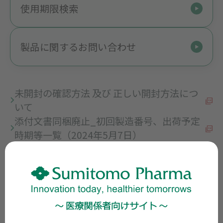
使用期限検索
製品に関するお問い合わせ
未開封の確認方法 及び 正しい開封方法につ
いて
添付文書同梱廃止_初回製造番号、出荷予定
時期等一覧（2024年5月7日）
後発医薬品の安定供給体制等に関する情報
（2026年4月15日更新）
後発医薬品の製造販売承認書と製造方法及び
試験方法の実態の整合性に係る点検結果
（2024年11月1日更新）