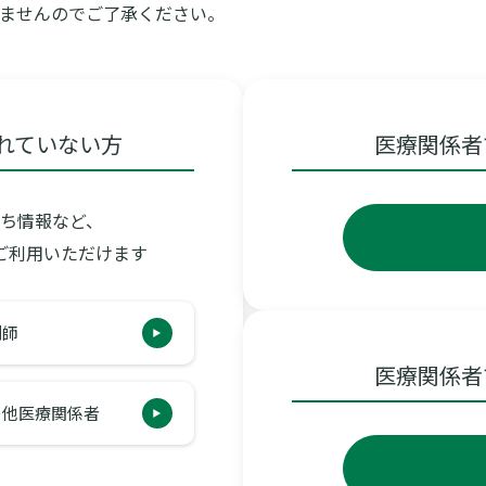
ませんのでご了承ください。
れていない方
医療関係者
ち情報など、
ご利用いただけます
正使用情報等
包装変更
販売・その他
剤師
...
ン
アクセノン
アタバニン
医療関係者
の他医療関係者
のお知らせ（住友ファーマ）