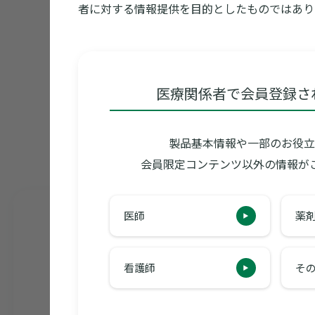
者に対する情報提供を目的としたものではあり
製品画像ダウンロード
医療関係者で会員登録さ
最新のお知らせ
製品基本情報や一部のお役立
会員限定コンテンツ以外の情報が
最新
電子添文改訂
適
医師
薬
2022年04月05日
包装変更
アイミクス
アキネト
看護師
そ
商号変更ならびに添付文書電子化に伴う包装変更