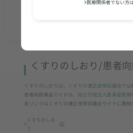
医療関係者でない方
2022年03月03日
包装変更
アイミクス
アキネト
商号変更ならびに添付文書電子化に伴う包装変更
くすりのしおり/患者
くすりのしおりは、
くすりの適正使用協議会
で公
患者向医薬品ガイドは、
独立行政法人医薬品医療
各リンクはくすりの適正使用協議会サイトに遷移
くすりのしお
り