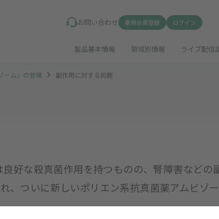
お問い合わせ
新規会員登録
ログイン
製品基本情報
領域別情報
ライブ配信
ゾーム」の登場
副作用に対する挑戦
)は良好な殺真菌作用を持つものの、腎障害などの
れ、ついに新しいポリエン系抗真菌薬アムビゾー