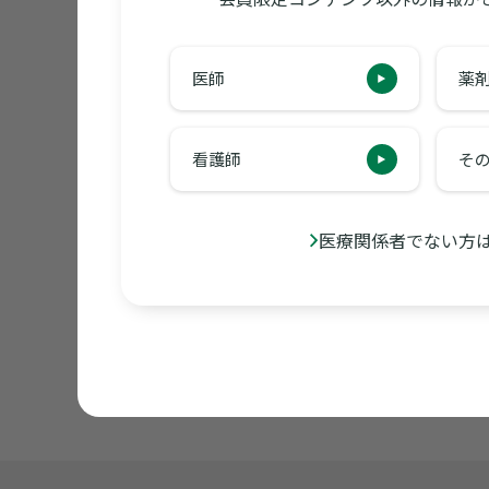
医師
薬
＜監修＞
帝京大学 名誉教授 山口 英世 先生
看護師
そ
＜協力＞
医療関係者でない方
北里大学 久米光 先生