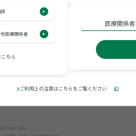
剤師
ズムから見るメトグルコの使い方
医療関係者
の他医療関係者
P
ルコに関する様々なご質問に、獨協医科大学 内分泌代謝内科 主
はこちら
ご利用上の注意はこちらをご覧ください
20-034-389
曜日〜金曜日
（祝日・当社休業日を除く）