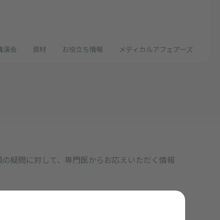
講演会
資材
お役立ち情報
メディカルアフェアーズ
の日頃の疑問に対して、専門医からお応えいただく情報