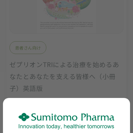
患者さん向け
ゼプリオンTRIによる治療を始めるあ
なたとあなたを支える皆様へ（小冊
子）英語版
資材番号：XET P-40877
体裁：B5／16ページ
ダウンロード