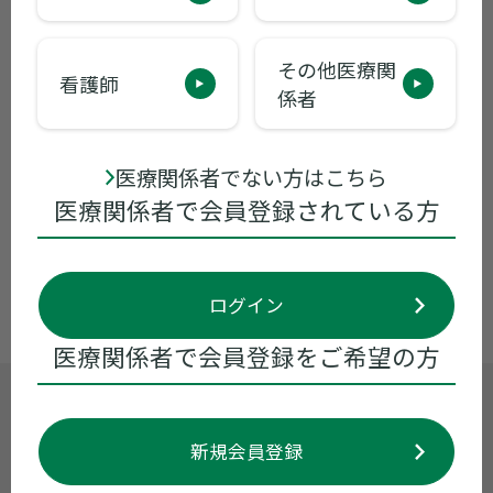
その他医療関
2026年05月20日
その他
看護師
係者
アムシェプリ 製造販売承認（条件及び期
限付）・薬価基準収載のご案内
医療関係者でない方はこちら
医療関係者で会員登録されている方
お知らせ一覧へ
ログイン
医療関係者で会員登録をご希望の方
製品に関するお問い合わせ
くすり情報センター
0120-034-389
新規会員登録
受付時間 9:00~17:30 ※月曜日〜金曜日