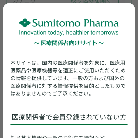
2024年05月07日
包装変更
添付文書同梱廃止 初回製造番号、出荷予
定時期等一覧（2024年5月7日）
本サイトは、国内の医療関係者を対象に、医療用
医薬品や医療機器等を適正にご使用いただくため
の情報を提供しています。一般の方および国外の
2022年04月05日
包装変更
医療関係者に対する情報提供を目的としたもので
はありませんのでご了承ください。
商号変更ならびに添付文書電子化に伴う
包装変更のお知らせ（住友ファーマ）
医療関係者で会員登録されていない方
2022年03月03日
包装変更
商号変更ならびに添付文書電子化に伴う
製品基本情報や一部のお役立ち情報など、