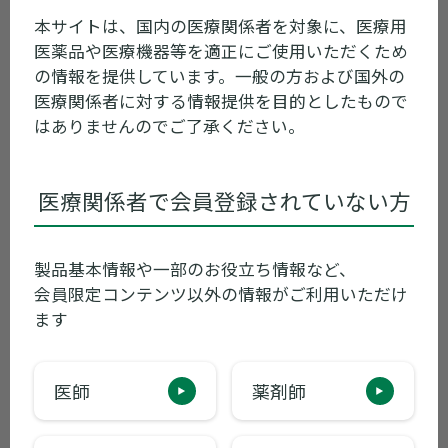
ガスモチン錠5mg、ランドセン錠1mg/
本サイトは、国内の医療関係者を対象に、医療用
錠2mg）
医薬品や医療機器等を適正にご使用いただくため
の情報を提供しています。一般の方および国外の
医療関係者に対する情報提供を目的としたもので
2024年05月07日
包装変更
はありませんのでご了承ください。
添付文書同梱廃止 初回製造番号、出荷予
定時期等一覧（2024年5月7日）
医療関係者で会員登録されていない方
2023年04月17日
販売中止
製品基本情報や一部のお役立ち情報など、
一部包装の販売中止のご案内
会員限定コンテンツ以外の情報がご利用いただけ
ます
2022年04月05日
包装変更
医師
薬剤師
商号変更ならびに添付文書電子化に伴う
包装変更のお知らせ（住友ファーマ）