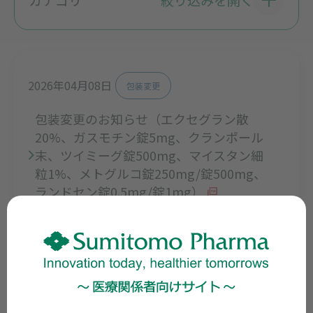
2026年04月08日
包装変更
包装変更のお知らせ（エクセグラン散
20%、ガスモチン錠5mg、クランポール
末、ツイミーグ錠500mg、マイスタン細
粒1%、メトグルコ錠250mg/錠500mg、
ランドセン錠0.5mg/錠1mg）
2025年12月03日
販売中止
一部包装の販売中止のご案内（アムロジ
ン錠5mg、エクセグラン錠100mg、エバ
ステル錠10mg/OD錠5mg/OD錠10mg、