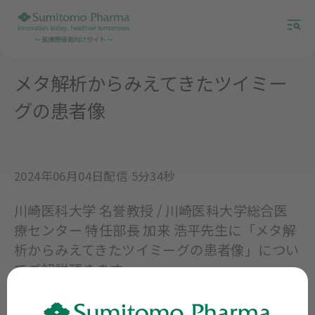
メタ解析からみえてきたツイミー
グの患者像
2024年06月04日配信 5分34秒
川崎医科大学 名誉教授 / 川崎医科大学総合医
療センター 特任部長 加来 浩平先生に「メタ解
析からみえてきたツイミーグの患者像」につい
てご解説頂きます。