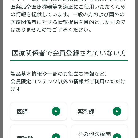
2026年05月12日
販売中止
医薬品や医療機器等を適正にご使用いただくため
の情報を提供しています。一般の方および国外の
セタプリル錠25mg 販売中止予定のご案内
医療関係者に対する情報提供を目的としたもので
はありませんのでご了承ください。
2025年09月09日
電子添文改訂
医療関係者で会員登録されていない方
アイミクス配合錠LD/配合錠HD 等 使用上
の注意改訂のお知らせ
製品基本情報や一部のお役立ち情報など、
会員限定コンテンツ以外の情報がご利用いただけ
ます
2024年10月08日
電子添文改訂
セタプリル錠25mg 使用上の注意改訂のお
医師
薬剤師
知らせ
その他医療関
看護師