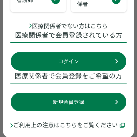
2024年05月07日
包装変更
係者
添付文書同梱廃止 初回製造番号、出荷予
定時期等一覧（2024年5月7日）
医療関係者でない方はこちら
医療関係者で会員登録されている方
2023年05月09日
電子添文改訂
アイミクス配合錠LD/配合錠HD 等 使用上
ログイン
の注意改訂のお知らせ
医療関係者で会員登録をご希望の方
お知らせ一覧へ
新規会員登録
くすりのしおり/患者向医薬品ガイ
ご利用上の注意はこちらをご覧ください