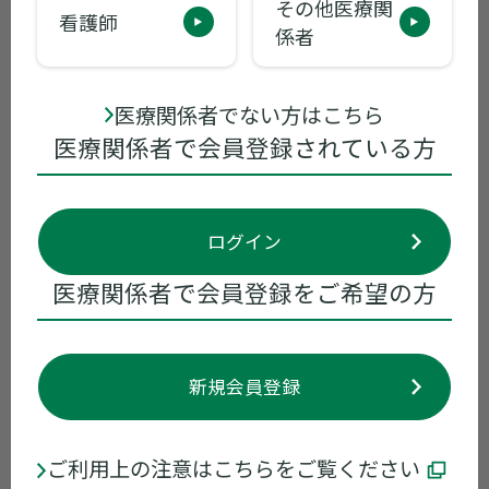
ー病をはじめとする遺伝性疾患が疑われる場合
その他医療関
看護師
や遺伝カウンセリングが必要な場合など、ぜひ
係者
ご相談ください。
医療関係者でない方はこちら
医療関係者で会員登録されている方
病気を正しく理解いただくために
ログイン
ファブリー病は遺伝性の疾患であるため、患者
さんはご家族への影響など、さまざまな悩みや
医療関係者で会員登録をご希望の方
不安を持たれると思います。一方、遺伝カウン
セリングをはじめとした遺伝医療と関係が少な
い医師が主治医になることも多く対応に苦慮さ
新規会員登録
れる案件も少なくない疾患です。遺伝カウンセ
リングはそうした両者をつなぐ重要な役割を担
っていると考えています。
ご利用上の注意はこちらをご覧ください