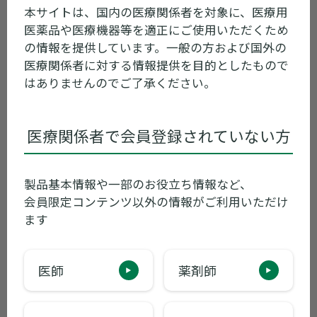
で、αガラクトシダーゼの活性測定を含む遺伝
本サイトは、国内の医療関係者を対象に、医療用
学的検査を実施する医療機関は、地方厚生局へ
医薬品や医療機器等を適正にご使用いただくため
の届け出が必要となりましたのでご留意くださ
の情報を提供しています。一般の方および国外の
い。
医療関係者に対する情報提供を目的としたもので
ファブリー病と診断された場合、現在は酵素補
はありませんのでご了承ください。
充療法を行うことが可能で、患者さんは2週間
に1回、α-ガラクトシダーゼ酵素製剤の点滴投
医療関係者で会員登録されていない方
与を受けていただくことにより諸症状の軽減が
期待できます。また近年、α-ガラクトシダーゼ
の立体構造を安定化することによって本来の酵
製品基本情報や一部のお役立ち情報など、
素の働きを促進するシャペロン療法が認可され
会員限定コンテンツ以外の情報がご利用いただけ
ます
ています（治療反応性のある遺伝子変異を伴う
16歳以上の患者さんが対象）。さらに、必要
に応じ、痛みや心・腎症状などに対する対症
医師
薬剤師
療法も行います。ファブリー病の予後改善のた
めには、早期診断・治療が重要です。ファブリ