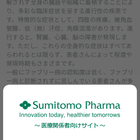
解されず全身の臓器や組織に蓄積することによ
り、多彩な臨床症状を呈する進行性の疾患で
す。特徴的な症状として、四肢の疼痛、被角血
管腫、低（無）汗症、角膜混濁があります。進
行すると、腎臓、心臓、脳の障害が発現しま
す。ただし、これらの全身的な症状はすべてあ
らわれるとは限らず、患者さんによって程度や
発現時期もさまざまです。
一般にファブリー病の認知度は低く、ファブリ
ー病と診断されずに苦しんでいる患者さんが多
くいると考えられます。原因不明の四肢の疼
痛、腎障害または心障害を呈する患者さんの中
にこの疾患が潜在している可能性があります。
家族歴等も確認の上、疑いが強い患者さんで
は、血液中のα-ガラクトシダーゼ活性測定の実
施が考慮されます。平成28年度診療報酬改定